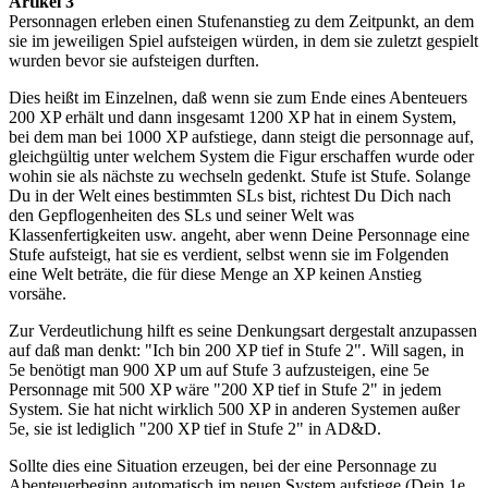
Artikel 3
Personnagen erleben einen Stufenanstieg zu dem Zeitpunkt, an dem
sie im jeweiligen Spiel aufsteigen würden, in dem sie zuletzt gespielt
wurden bevor sie aufsteigen durften.
Dies heißt im Einzelnen, daß wenn sie zum Ende eines Abenteuers
200 XP erhält und dann insgesamt 1200 XP hat in einem System,
bei dem man bei 1000 XP aufstiege, dann steigt die personnage auf,
gleichgültig unter welchem System die Figur erschaffen wurde oder
wohin sie als nächste zu wechseln gedenkt. Stufe ist Stufe. Solange
Du in der Welt eines bestimmten SLs bist, richtest Du Dich nach
den Gepflogenheiten des SLs und seiner Welt was
Klassenfertigkeiten usw. angeht, aber wenn Deine Personnage eine
Stufe aufsteigt, hat sie es verdient, selbst wenn sie im Folgenden
eine Welt beträte, die für diese Menge an XP keinen Anstieg
vorsähe.
Zur Verdeutlichung hilft es seine Denkungsart dergestalt anzupassen
auf daß man denkt: "Ich bin 200 XP tief in Stufe 2". Will sagen, in
5e benötigt man 900 XP um auf Stufe 3 aufzusteigen, eine 5e
Personnage mit 500 XP wäre "200 XP tief in Stufe 2" in jedem
System. Sie hat nicht wirklich 500 XP in anderen Systemen außer
5e, sie ist lediglich "200 XP tief in Stufe 2" in AD&D.
Sollte dies eine Situation erzeugen, bei der eine Personnage zu
Abenteuerbeginn automatisch im neuen System aufstiege (Dein 1e