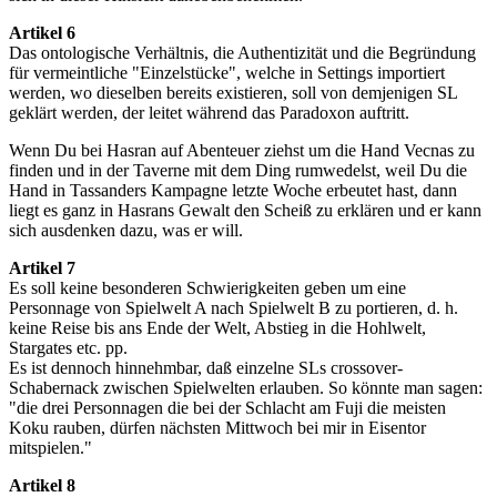
Artikel 6
Das ontologische Verhältnis, die Authentizität und die Begründung
für vermeintliche "Einzelstücke", welche in Settings importiert
werden, wo dieselben bereits existieren, soll von demjenigen SL
geklärt werden, der leitet während das Paradoxon auftritt.
Wenn Du bei Hasran auf Abenteuer ziehst um die Hand Vecnas zu
finden und in der Taverne mit dem Ding rumwedelst, weil Du die
Hand in Tassanders Kampagne letzte Woche erbeutet hast, dann
liegt es ganz in Hasrans Gewalt den Scheiß zu erklären und er kann
sich ausdenken dazu, was er will.
Artikel 7
Es soll keine besonderen Schwierigkeiten geben um eine
Personnage von Spielwelt A nach Spielwelt B zu portieren, d. h.
keine Reise bis ans Ende der Welt, Abstieg in die Hohlwelt,
Stargates etc. pp.
Es ist dennoch hinnehmbar, daß einzelne SLs crossover-
Schabernack zwischen Spielwelten erlauben. So könnte man sagen:
"die drei Personnagen die bei der Schlacht am Fuji die meisten
Koku rauben, dürfen nächsten Mittwoch bei mir in Eisentor
mitspielen."
Artikel 8