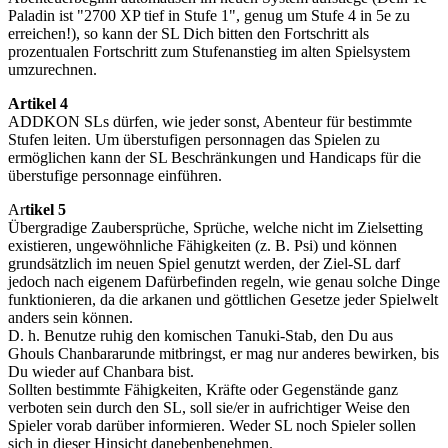
Paladin ist "2700 XP tief in Stufe 1", genug um Stufe 4 in 5e zu
erreichen!), so kann der SL Dich bitten den Fortschritt als
prozentualen Fortschritt zum Stufenanstieg im alten Spielsystem
umzurechnen.
Artikel 4
ADDKON SLs dürfen, wie jeder sonst, Abenteur für bestimmte
Stufen leiten. Um überstufigen personnagen das Spielen zu
ermöglichen kann der SL Beschränkungen und Handicaps für die
überstufige personnage einführen.
Ar
tikel 5
Übergradige Zaubersprüche, Sprüche, welche nicht im Zielsetting
existieren, ungewöhnliche Fähigkeiten (z. B. Psi) und können
grundsätzlich im neuen Spiel genutzt werden, der Ziel-SL darf
jedoch nach eigenem Dafürbefinden regeln, wie genau solche Dinge
funktionieren, da die arkanen und göttlichen Gesetze jeder Spielwelt
anders sein können.
D. h. Benutze ruhig den komischen Tanuki-Stab, den Du aus
Ghouls Chanbararunde mitbringst, er mag nur anderes bewirken, bis
Du wieder auf Chanbara bist.
Sollten bestimmte Fähigkeiten, Kräfte oder Gegenstände ganz
verboten sein durch den SL, soll sie/er in aufrichtiger Weise den
Spieler vorab darüber informieren. Weder SL noch Spieler sollen
sich in dieser Hinsicht danebenbenehmen.