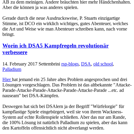
AB zu dem meinigen. Andere bräuchten hier mehr Händchenhalten.
Aber die können ja was anderes spielen.
Gerade durch die neue Ausdrucksweise, P. Stuarts einzigartige
Stimme, ist DCO ein wirklich wichtiges, gutes Abenteuer, welches
die Art und Weise wie man Abenteuer schreiben kann, nach vorne
bringt.
Worin ich DSA5 Kampfregeln revolutionär
verbessere
14. February 2017
Settembrini
rsp-blogs
,
DSA
,
old school
,
Palladium
Hier
hat jemand ein 25 Jahre altes Problem angesprochen und drei
Lösungen vorgeschlagen. Das Problem ist das altbekannte "Attacke-
Parade-Attacke-Parade-Attacke-Parade-Attacke-Parade ...etc. ad
nauseam" bei DSA-Kämpfen.
Deswegen hat sich bei DSAlern ja der Begriff "Würfelorgie" für
kampflastige Spiele eingebürgert, weil sie von ihrem Wackness-
System auf echte Rollenspiele schließen. Aber das nur am Rande,
die 100% Lösung ist natürlich Palladium zu spielen, aber das kann
den Kartoffeln offensichtlich nicht abverlangt werden.