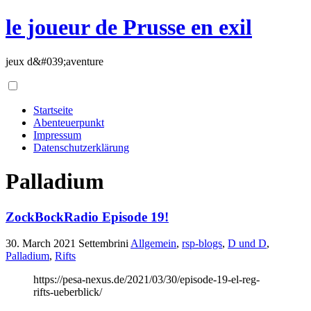
le joueur de Prusse en exil
jeux d&#039;aventure
Startseite
Abenteuerpunkt
Impressum
Datenschutzerklärung
Palladium
ZockBockRadio Episode 19!
30. March 2021
Settembrini
Allgemein
,
rsp-blogs
,
D und D
,
Palladium
,
Rifts
https://pesa-nexus.de/2021/03/30/episode-19-el-reg-
rifts-ueberblick/