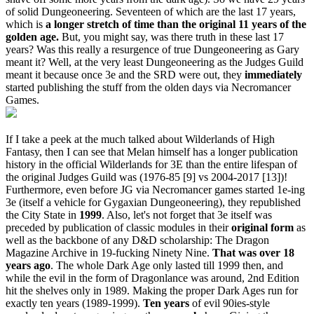
of solid Dungeoneering. Seventeen of which are the last 17 years,
which is
a longer stretch of time than the original 11 years of the
golden age.
But, you might say, was there truth in these last 17
years? Was this really a resurgence of true Dungeoneering as Gary
meant it? Well, at the very least Dungeoneering as the Judges Guild
meant it because once 3e and the SRD were out, they
immediately
started publishing the stuff from the olden days via Necromancer
Games.
If I take a peek at the much talked about Wilderlands of High
Fantasy, then I can see that Melan himself has a longer publication
history in the official Wilderlands for 3E than the entire lifespan of
the original Judges Guild was (1976-85 [9] vs 2004-2017 [13])!
Furthermore, even before JG via Necromancer games started 1e-ing
3e (itself a vehicle for Gygaxian Dungeoneering), they republished
the City State in
1999
. Also, let's not forget that 3e itself was
preceded by publication of classic modules in their
original form
as
well as the backbone of any D&D scholarship: The Dragon
Magazine Archive in 19-fucking Ninety Nine.
That was over 18
years ago
. The whole Dark Age only lasted till 1999 then, and
while the evil in the form of Dragonlance was around, 2nd Edition
hit the shelves only in 1989. Making the proper Dark Ages run for
exactly ten years (1989-1999).
Ten years
of evil 90ies-style