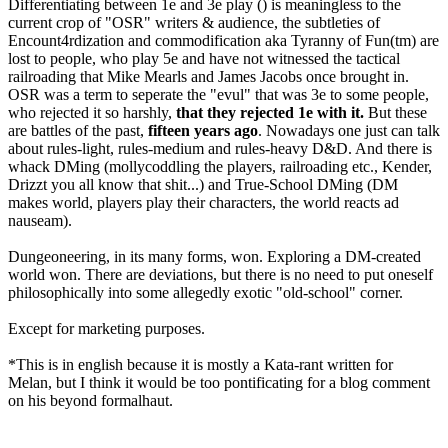
Differentiating between 1e and 3e play () is meaningless to the
current crop of "OSR" writers & audience, the subtleties of
Encount4rdization and commodification aka Tyranny of Fun(tm) are
lost to people, who play 5e and have not witnessed the tactical
railroading that Mike Mearls and James Jacobs once brought in.
OSR was a term to seperate the "evul" that was 3e to some people,
who rejected it so harshly,
that they rejected 1e with it.
But these
are battles of the past,
fifteen years ago
. Nowadays one just can talk
about rules-light, rules-medium and rules-heavy D&D. And there is
whack DMing (mollycoddling the players, railroading etc., Kender,
Drizzt you all know that shit...) and True-School DMing (DM
makes world, players play their characters, the world reacts ad
nauseam).
Dungeoneering, in its many forms, won. Exploring a DM-created
world won. There are deviations, but there is no need to put oneself
philosophically into some allegedly exotic "old-school" corner.
Except for marketing purposes.
*This is in english because it is mostly a Kata-rant written for
Melan, but I think it would be too pontificating for a blog comment
on his beyond formalhaut.