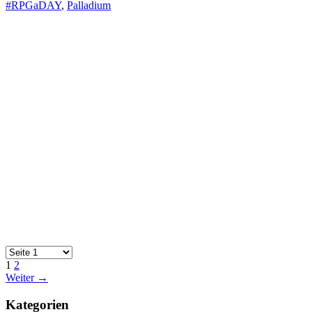
#RPGaDAY
,
Palladium
1
2
Weiter →
Kategorien
#RPGaDAY
(33)
Allgemein
(857)
Battletech
(12)
Beyond Formalhaut
(4)
D und D
(45)
Donnerbalken
(3)
DSA
(27)
exil
(20)
Heroes Unlimited
(5)
Information
(33)
Kartoffelalarm
(17)
News
(31)
old school
(59)
Palladium
(17)
popkultur
(57)