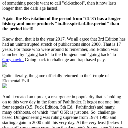
of something people want to call "old-school", then it now lasts
longer than the dark age lasted!
Again:
the Revisitation of the period from '74-'85 has a longer
history and more products "in-the-spirit-of-the-period" than
the period itself!
Know then, that it is the year 2017. We all agree that 3rd Edition has
had an uninterrupted stretch of publications since 2000. That is 17
years. For those who were around to remember, 3rd Edition was
launched by "going back" to the Dungeon and "going back" to
Greyhawk.
Going back to challenge and trap based play.
Quite literally, the game officially returned to the Temple of
Elemental Evil.
And it created an uproar, a resurgence in popularity that is holding
on to this very day in the form of Pathfinder. It begot not one, but
four sequels (3.5, Fuck Edition, 5th Ed., Pathfinder) and many,
many offshoots, of which "the" OSR is just one. So, challenge-
based Dungeoneering was ruling supreme from 1974-1985 and
starting again in 2000 until this very day. At the very least (below I
shave off some more years from the dark age). So we have 29 years