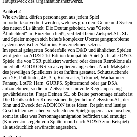
Hauptzweck des Organisationsnetzwerks.
Artikel 2
Wie erwähnt, dürfen personnagen aus jedem Spiel
importiert/konvertiert werden, welches grob dem Genre und System
des neuen SLs ähnelt. Die Deutungshoheit, was "Grobe
Ähnlichkeit" im Einzelnen heißt, verbleibt beim Zielspiel-SL. SL
und Spieler mögen sich behufs komplexer Übertragungsprobleme
systemspezifischer Natur ins Einvernehmen setzen.
Im spezial gelagerten Sonderfalle von D&D und ähnlichen Spielen
wird jedes zu AD&D 1st Edition kompatible Spiel (d. h. alle D&D-
Spiele, die von TSR publiziert wurden) oder dessen Retroklone als
innerhalb ADDKONS zu akzeptieren angesehen. Nach Maßgabe
des jeweiligen Spielleiters ist es ihr/ihm gestattet, Schutzsuchende
von 5E, Pathfinder, 4E, 3.5, Rolemaster, Tekumel, Warhammer
Fantasy, LotFP, Harn, GURPS, Splittermond oder gar DSA
aufzunehmen, so die im Zeilsystem sinnvolle Regelanpassung
gewährleistet ist. Frage Deinen SL, ob Deine personnage erlaubt ist.
Die Details solcher Konversionen liegen beim Zielsystem-SL, der
Sinn und Zweck der ADDKON ist es Ideen, Regeln und lustige
Geschichten zwischen verschiedenen Spielgruppen asuzutauschen,
somit ist alles was Personnagenmigration befördert und ermutigt
(Konversionsregeln von Splittermond nach AD&D zum Beispiel)
als ausdrücklich erwünscht angesehen.