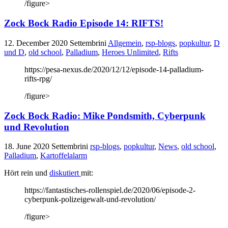
/figure>
Zock Bock Radio Episode 14: RIFTS!
12. December 2020
Settembrini
Allgemein
,
rsp-blogs
,
popkultur
,
D
und D
,
old school
,
Palladium
,
Heroes Unlimited
,
Rifts
https://pesa-nexus.de/2020/12/12/episode-14-palladium-
rifts-rpg/
/figure>
Zock Bock Radio: Mike Pondsmith, Cyberpunk
und Revolution
18. June 2020
Settembrini
rsp-blogs
,
popkultur
,
News
,
old school
,
Palladium
,
Kartoffelalarm
Hört rein und
diskutiert
mit:
https://fantastisches-rollenspiel.de/2020/06/episode-2-
cyberpunk-polizeigewalt-und-revolution/
/figure>