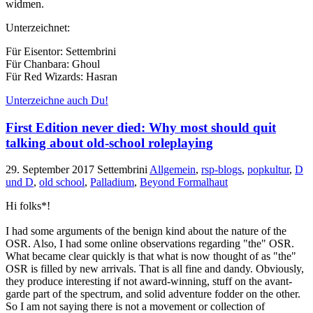
widmen.
Unterzeichnet:
Für Eisentor: Settembrini
Für Chanbara: Ghoul
Für Red Wizards: Hasran
Unterzeichne auch Du!
First Edition never died: Why most should quit
talking about old-school roleplaying
29. September 2017
Settembrini
Allgemein
,
rsp-blogs
,
popkultur
,
D
und D
,
old school
,
Palladium
,
Beyond Formalhaut
Hi folks*!
I had some arguments of the benign kind about the nature of the
OSR. Also, I had some online observations regarding "the" OSR.
What became clear quickly is that what is now thought of as "the"
OSR is filled by new arrivals. That is all fine and dandy. Obviously,
they produce interesting if not award-winning, stuff on the avant-
garde part of the spectrum, and solid adventure fodder on the other.
So I am not saying there is not a movement or collection of