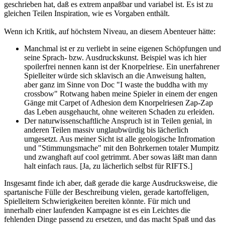
geschrieben hat, daß es extrem anpaßbar und variabel ist. Es ist zu
gleichen Teilen Inspiration, wie es Vorgaben enthält.
Wenn ich Kritik, auf höchstem Niveau, an diesem Abenteuer hätte:
Manchmal ist er zu verliebt in seine eigenen Schöpfungen und
seine Sprach- bzw. Ausdruckskunst. Beispiel was ich hier
spoilerfrei nennen kann ist der Knorpelriese. Ein unerfahrener
Spielleiter würde sich sklavisch an die Anweisung halten,
aber ganz im Sinne von Doc "I waste the buddha with my
crossbow" Rotwang haben meine Spieler in einem der engen
Gänge mit Carpet of Adhesion dem Knorpelriesen Zap-Zap
das Leben ausgehaucht, ohne weiteren Schaden zu erleiden.
Der naturwissenschaftliche Anspruch ist in Teilen genial, in
anderen Teilen massiv unglaubwürdig bis lächerlich
umgesetzt. Aus meiner Sicht ist alle geologische Infromation
und "Stimmungsmache" mit den Bohrkernen totaler Mumpitz
und zwanghaft auf cool getrimmt. Aber sowas läßt man dann
halt einfach raus. [Ja, zu lächerlich selbst für RIFTS.]
Insgesamt finde ich aber, daß gerade die karge Ausdrucksweise, die
spartanische Fülle der Beschreibung vielen, gerade kartoffeligen,
Spielleitern Schwierigkeiten bereiten könnte. Für mich und
innerhalb einer laufenden Kampagne ist es ein Leichtes die
fehlenden Dinge passend zu ersetzen, und das macht Spaß und das