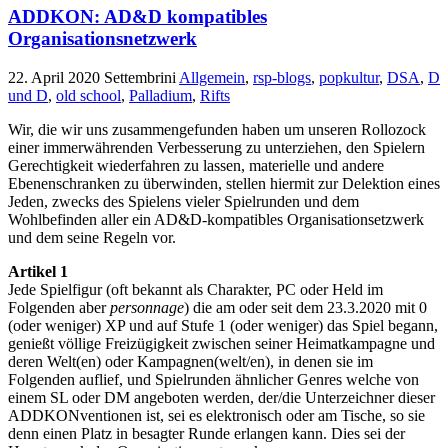
ADDKON: AD&D kompatibles
Organisationsnetzwerk
22. April 2020
Settembrini
Allgemein
,
rsp-blogs
,
popkultur
,
DSA
,
D
und D
,
old school
,
Palladium
,
Rifts
Wir, die wir uns zusammengefunden haben um unseren Rollozock
einer immerwährenden Verbesserung zu unterziehen, den Spielern
Gerechtigkeit wiederfahren zu lassen, materielle und andere
Ebenenschranken zu überwinden, stellen hiermit zur Delektion eines
Jeden, zwecks des Spielens vieler Spielrunden und dem
Wohlbefinden aller ein AD&D-kompatibles Organisationsetzwerk
und dem seine Regeln vor.
Artikel 1
Jede Spielfigur (oft bekannt als Charakter, PC oder Held im
Folgenden aber
personnage
) die am oder seit dem 23.3.2020 mit 0
(oder weniger) XP und auf Stufe 1 (oder weniger) das Spiel begann,
genießt völlige Freizügigkeit zwischen seiner Heimatkampagne und
deren Welt(en) oder Kampagnen(welt/en), in denen sie im
Folgenden auflief, und Spielrunden ähnlicher Genres welche von
einem SL oder DM angeboten werden, der/die Unterzeichner dieser
ADDKONventionen ist, sei es elektronisch oder am Tische, so sie
denn einen Platz in besagter Runde erlangen kann. Dies sei der