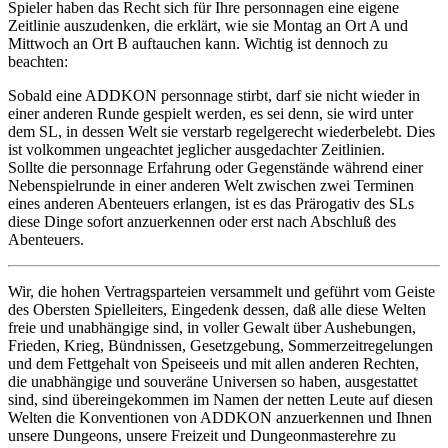
Spieler haben das Recht sich für Ihre personnagen eine eigene
Zeitlinie auszudenken, die erklärt, wie sie Montag an Ort A und
Mittwoch an Ort B auftauchen kann. Wichtig ist dennoch zu
beachten:
Sobald eine ADDKON personnage stirbt, darf sie nicht wieder in
einer anderen Runde gespielt werden, es sei denn, sie wird unter
dem SL, in dessen Welt sie verstarb regelgerecht wiederbelebt. Dies
ist volkommen ungeachtet jeglicher ausgedachter Zeitlinien.
Sollte die personnage Erfahrung oder Gegenstände während einer
Nebenspielrunde in einer anderen Welt zwischen zwei Terminen
eines anderen Abenteuers erlangen, ist es das Prärogativ des SLs
diese Dinge sofort anzuerkennen oder erst nach Abschluß des
Abenteuers.
Wir, die hohen Vertragsparteien versammelt und geführt vom Geiste
des Obersten Spielleiters, Eingedenk dessen, daß alle diese Welten
freie und unabhängige sind, in voller Gewalt über Aushebungen,
Frieden, Krieg, Bündnissen, Gesetzgebung, Sommerzeitregelungen
und dem Fettgehalt von Speiseeis und mit allen anderen Rechten,
die unabhängige und souveräne Universen so haben, ausgestattet
sind, sind übereingekommen im Namen der netten Leute auf diesen
Welten die Konventionen von ADDKON anzuerkennen und Ihnen
unsere Dungeons, unsere Freizeit und Dungeonmasterehre zu