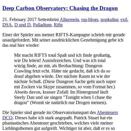
Deep Carbon Observatory: Chasing the Dragon
21. February 2017
Settembrini
Allgemein
,
rsp-blogs
,
popkultur
,
exil
,
DSA
,
D und D
,
Palladium
,
Rifts
Einer der Spieler aus meiner RIFTS-Kampagne schrieb mir gerade
unaufgefordert. Mit seiner ausdrücklichen Genehmigung gebe ich
das mal hier wieder:
Mir macht RIFTS total Spaß und ich finde großartig,
wie Du leitest! Ausrufezeichen. Und was ich total
witzig finde, an mir, als Beobachtung: Dungeon
Crawling fetzt echt. Hätte nie gedacht, daß ich da so
drauf abgehen würde. Der nächste Raum ist wie der
nächste Schuß. (Diese Dungeon Sache geht auch super
mit Zocken via Skype zusammen, so vom Format her.)
Abseits davon, krasser Zufall: Im Hintergrund läuft
Steely Dan und sie singen "Tonight when I chase the
dragon" (Womit sie natürlich nur Drogen meinen).
Die Spieler sind gerade im Observatoriumspart des
Abenteuers
DCO
. Dieses habe ich stark angepaßt. Patrick Stuart hat ein
phantastisches Abenteuer geschrieben, welches viele meiner
Lieblingsthemen gut aufgreift. Wichtiger ist aber, daß er es so