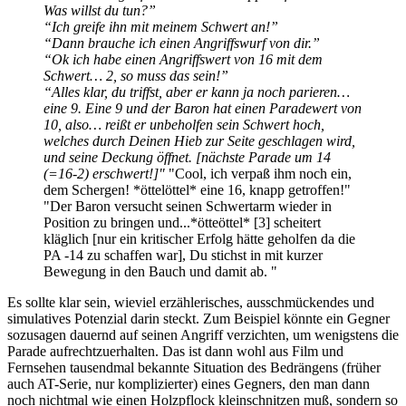
Was willst du tun?”
“Ich greife ihn mit meinem Schwert an!”
“Dann brauche ich einen Angriffswurf von dir.”
“Ok ich habe einen Angriffswert von 16 mit dem
Schwert… 2, so muss das sein!”
“Alles klar, du triffst, aber er kann ja noch parieren…
eine 9. Eine 9 und der Baron hat einen Paradewert von
10, also… reißt er unbeholfen sein Schwert hoch,
welches durch Deinen Hieb zur Seite geschlagen wird,
und seine Deckung öffnet. [nächste Parade um 14
(=16-2) erschwert!]"
"Cool, ich verpaß ihm noch ein,
dem Schergen! *öttelöttel* eine 16, knapp getroffen!"
"Der Baron versucht seinen Schwertarm wieder in
Position zu bringen und...*ötteöttel* [3] scheitert
kläglich [nur ein kritischer Erfolg hätte geholfen da die
PA -14 zu schaffen war], Du stichst in mit kurzer
Bewegung in den Bauch und damit ab. "
Es sollte klar sein, wieviel erzählerisches, ausschmückendes und
simulatives Potenzial darin steckt. Zum Beispiel könnte ein Gegner
sozusagen dauernd auf seinen Angriff verzichten, um wenigstens die
Parade aufrechtzuerhalten. Das ist dann wohl aus Film und
Fernsehen tausendmal bekannte Situation des Bedrängens (früher
auch AT-Serie, nur komplizierter) eines Gegners, den man dann
noch nichtmal wie einen Holzpflock kleinschnitzen muß, sondern so